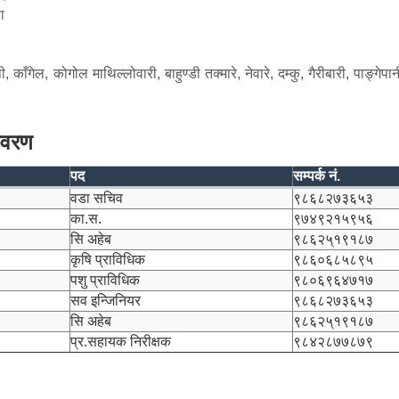
ा
ाथी, काँगेल, कोगोल माथिल्लोवारी, बाहु‍ण्डी तक्मारे, नेवारे, दम्कु, गैरीबारी, पाङ्गे
विवरण
पद
सम्पर्क नं.
वडा सचिव
९८६८२७३६५३
का.स.
९७४९२१५९५६
सि अहेब
९८६२५्१९१८७
कृषि प्राविधिक
९८६०६८५८९५
पशु प्राविधिक
९८०६९६४७१७
सव इन्जिनियर
९८६८२७३६५३
सि अहेब
९८६२५्१९१८७
प्र.सहायक निरीक्षक
९८४२८७७८७९