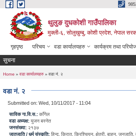
Skip to main content
985
थुलुङ दुधकोशी गाउँपालिका
मुक्ली-६, सोलुखुम्बु, कोशी प्रदेश, नेपाल सर
गृहपृष्ठ
परिचय
वडा कार्यालयहरु
कार्यक्रम तथा परियो
सुचना
You are here
Home
»
वडा कार्यालयहरु
» वडा नं. २
वडा नं. २
Submitted on:
Wed, 10/11/2017 - 11:04
साविक गा.वि.स.:
काँगेल
वडा अध्यक्ष:
युजन बस्नेत
जनसंख्या:
२१३७
जातजाति / धर्म संस्कृति:
हिन्दु, किरात, क्रिश्चियन, क्षेत्री, बाहुन, जनजाति