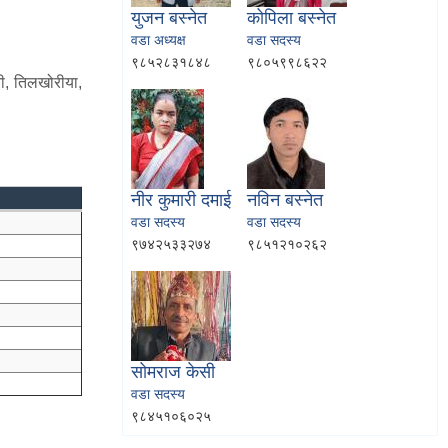
युजन बस्‍नेत
कोपिला बस्‍नेत
वडा अध्यक्ष
वडा सदस्य
९८५२८३१८४८
९८०५९९८६२२
पानी, तिलखोरीया,
नीर कुमारी दमाई
नविन बस्‍नेत
वडा सदस्य
वडा सदस्य
९७४२५३३२७४
९८५१२१०२६२
सोमराज केसी
वडा सदस्य
९८४५१०६०२५