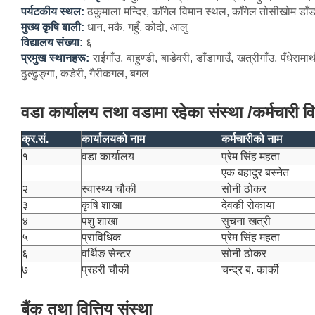
पर्यटकीय स्थल:
ठकुमाला मन्दिर, काँगेल विमान स्थल, काँगेल तोसीखोम डाँड
मुख्य कृषि बाली:
धान, मकै, गहुँ, कोदो, आलु
विद्यालय संख्या:
६
प्रमुख स्थानहरू:
राईगाँउ, बाहु‍ण्डी, बाडेवरी, डाँडागाउँ, खत्रीगाँउ, पँधेराम
ठुल्ढुङ्गा, कडेरी, गैरीकगल, बगल
वडा कार्यालय तथा वडामा रहेका संस्था /कर्मचारी 
क्र.सं.
कार्यालयको नाम
कर्मचारीको नाम
१
वडा कार्यालय
प्रेम सिंह महता
एक बहादुर बस्नेत
२
स्वास्थ्य चौकी
सोनी ठोकर
३
कृषि शाखा
देवकी रोकाया
४
पशु शाखा
सुचना खत्री
५
प्राविधिक
प्रेम सिंह महता
६
वर्थिङ सेन्टर
सोनी ठोकर
७
प्रहरी चौकी
चन्द्र ब. कार्की
बैंक तथा वित्तिय संस्था