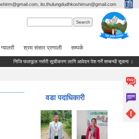
oshirm@gmail.com, ito.thulungdudhkoshimun@gmail.com
Search form
Search
ग्यालरी
श्रम संसार प्रणाली
सम्पर्क
निजि फलफूल नर्सरी सूचीकरण लागि आवेदन पेश गर्ने सम्बन्धी सूचना ।
वडा पदाधिकारी