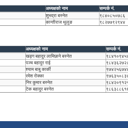
अध्यक्षको नाम
सम्पर्क नं.
शुभद्रा बस्नेत
९८४०८५०७८६
कान्तीराज थुलुङ
९८२७७९२९४४
अध्यक्षको नाम
सम्पर्क नं.
खड्ग बहादुर लामिछाने बस्नेत
९८४१०९४५
पञ्च बहादुर राई
९८४३६२७२
श्याम बाबु कार्की
९७४२५६७४
रमेश रोक्का
९७६३५०८३
निर कुमार बस्नेत
९८४२०९१२
टेक बहादुर बस्नेत
९८६३८८६१