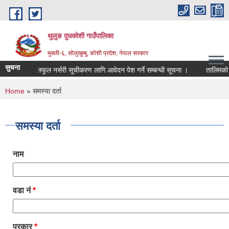
Skip to main content
थुलुङ दुधकोशी गाउँपालिका
मुक्ली-६, सोलुखुम्बु, कोशी प्रदेश, नेपाल सरकार
सुचना
निजि फलफूल नर्सरी सूचीकरण लागि आवेदन पेश गर्ने सम्बन्धी सूचना ।
तालिमको स
You are here
Home
» समस्या दर्ता
समस्या दर्ता
नाम
वडा नं
*
प्रकार
*