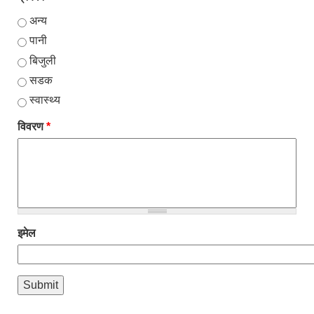
अन्य
पानी
बिजुली
सडक
स्वास्थ्य
विवरण
*
इमेल