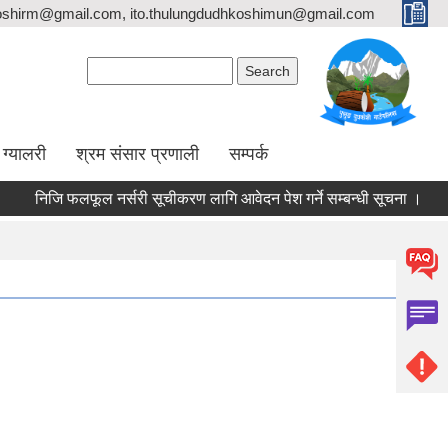
oshirm@gmail.com, ito.thulungdudhkoshimun@gmail.com
Search form
Search
ग्यालरी
श्रम संसार प्रणाली
सम्पर्क
निजि फलफूल नर्सरी सूचीकरण लागि आवेदन पेश गर्ने सम्बन्धी सूचना ।
त