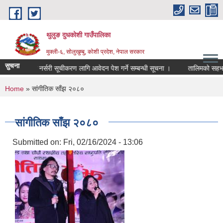
Skip to main content
थुलुङ दुधकोशी गाउँपालिका
मुक्ली-६, सोलुखुम्बु, कोशी प्रदेश, नेपाल सरकार
सुचना
निजि फलफूल नर्सरी सूचीकरण लागि आवेदन पेश गर्ने सम्बन्धी सूचना ।
तालिमको सहभागी
You are here
Home
» सांगीतिक साँझ २०८०
सांगीतिक साँझ २०८०
Submitted on:
Fri, 02/16/2024 - 13:06